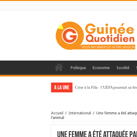
Politique
Economie
Société
A la une
Crise à la Fifa : l’UEFA poursuit sa 
Accueil
/
International
/
Une femme a été attaqué
l’animal
Une femme a été attaquée par