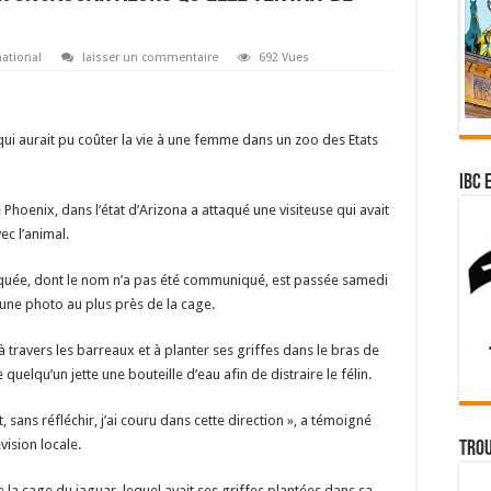
national
laisser un commentaire
692 Vues
qui aurait pu coûter la vie à une femme dans un zoo des Etats
IBC 
Phoenix, dans l’état d’Arizona a attaqué une visiteuse qui avait
ec l’animal.
aquée, dont le nom n’a pas été communiqué, est passée samedi
une photo au plus près de la cage.
à travers les barreaux et à planter ses griffes dans le bras de
 quelqu’un jette une bouteille d’eau afin de distraire le félin.
, sans réfléchir, j’ai couru dans cette direction », a témoigné
ision locale.
Trou
 la cage du jaguar, lequel avait ses griffes plantées dans sa