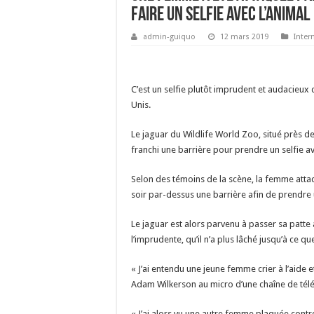
faire un selfie avec l’animal
admin-guiquo
12 mars 2019
Inter
C’est un selfie plutôt imprudent et audacieux 
Unis.
Le jaguar du Wildlife World Zoo, situé près de 
franchi une barrière pour prendre un selfie av
Selon des témoins de la scène, la femme att
soir par-dessus une barrière afin de prendre 
Le jaguar est alors parvenu à passer sa patte 
l’imprudente, qu’il n’a plus lâché jusqu’à ce que
« J’ai entendu une jeune femme crier à l’aide et
Adam Wilkerson au micro d’une chaîne de télév
« J’ai alors vu une autre femme plaquée contre