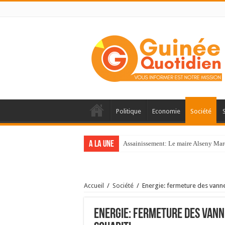
Politique
Economie
Société
A la une
Assainissement: Le maire Alseny Mar
Accueil
/
Société
/
Energie: fermeture des vann
Energie: fermeture des vann