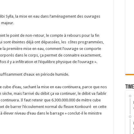
Talibi Sylla, la mise en eau dans l’aménagement des ouvrages
e majeur.
eint le point de non-retour, le compte à rebours pour la fin
qui sont éteintes déjà ont dépassées, les côtes programmées,
de la première mise en eau, comment l’ouvrage se comporte
ncorporés dans le corps, ça permet de connaitre exactement,
efois il y a infiltration et l’équilibre physique de l’ouvrage ».
 suffisamment d’eaux en période humide.
Time
e cube d’eau, sachant la mise en eau continuera, parce que nos
sèche, mais l’arrivé du débit ça va continuer, le débit va faiblir
 continuera. Il faut retenir que 6.300.000.000 de mètre cube
met de barrer l’écoulement normal du fleuve Konkouré en cette
 à élever niveau d’eau dans le barrage » conclut-il le ministre