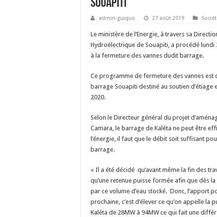
Souapiti
admin-guiquo
27 août 2019
Sociét
Le ministère de l’Energie, à travers sa Dire
Hydroélectrique de Souapiti, a procédé lundi
à la fermeture des vannes dudit barrage.
Ce programme de fermeture des vannes est c
barrage Souapiti destiné au soutien d’étiage 
2020.
Selon le Directeur général du projet d’amén
Camara, le barrage de Kaléta ne peut être effi
l’énergie, il faut que le débit soit suffisant 
barrage.
« Il a été décidé qu’avant même la fin des tra
qu’une retenue puisse formée afin que dès la 
par ce volume d’eau stocké. Donc, l’apport po
prochaine, c’est d’élever ce qu’on appelle la p
Kaléta de 28MW à 94MW ce qui fait une diffé