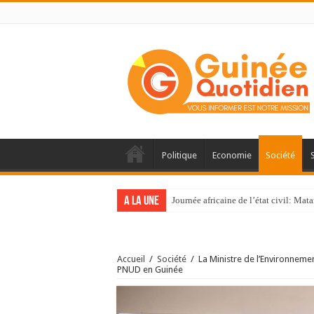
Politique
Economie
Société
A la une
Journée africaine de l’état civil: Ma
Accueil
/
Société
/
La Ministre de l’Environneme
PNUD en Guinée