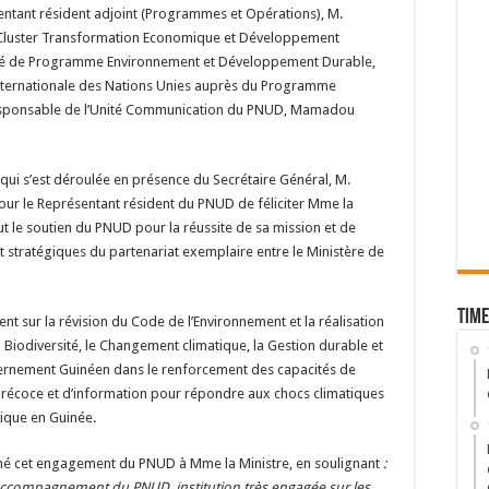
ntant résident adjoint (Programmes et Opérations), M.
Cluster Transformation Economique et Développement
é de Programme Environnement et Développement Durable,
nternationale des Nations Unies auprès du Programme
Responsable de l’Unité Communication du PNUD, Mamadou
qui s’est déroulée en présence du Secrétaire Général, M.
our le Représentant résident du PNUD de féliciter Mme la
ut le soutien du PNUD pour la réussite de sa mission et de
t stratégiques du partenariat exemplaire entre le Ministère de
Time
nt sur la révision du Code de l’Environnement et la réalisation
 Biodiversité, le Changement climatique, la Gestion durable et
ernement Guinéen dans le renforcement des capacités de
 précoce et d’information pour répondre aux chocs climatiques
tique en Guinée.
irmé cet engagement du PNUD à Mme la Ministre, en soulignant
:
accompagnement du PNUD, institution très engagée sur les