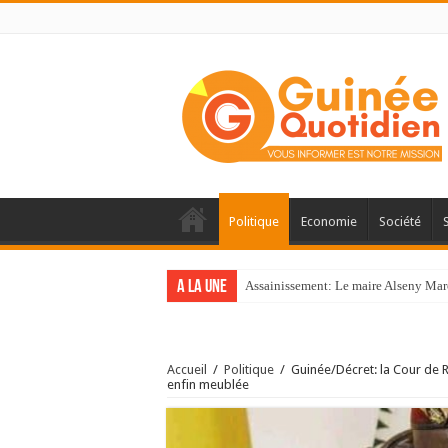
Politique
Economie
Société
A la une
Assainissement: Le maire Alseny Mar
Accueil
/
Politique
/
Guinée/Décret: la Cour de 
enfin meublée