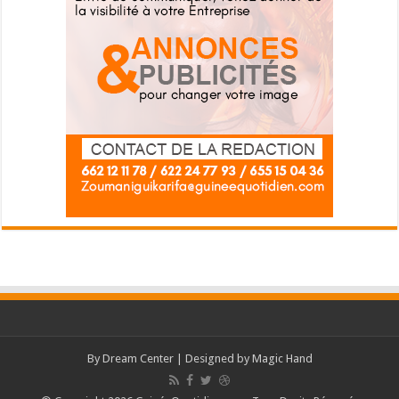
By
Dream Center
| Designed by
Magic Hand