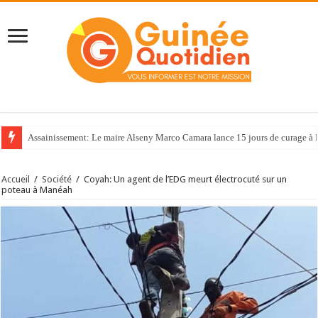
Assainissement: Le maire Alseny Marco Camara lance 15 jours de curage à
Accueil
/
Société
/
Coyah: Un agent de l’EDG meurt électrocuté sur un
poteau à Manéah