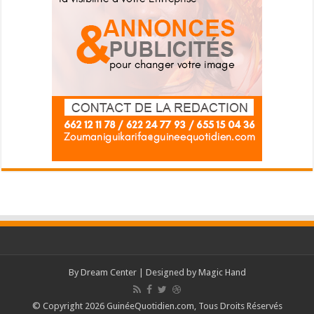
By
Dream Center
| Designed by
Magic Hand
© Copyright 2026 GuinéeQuotidien.com, Tous Droits Réservés