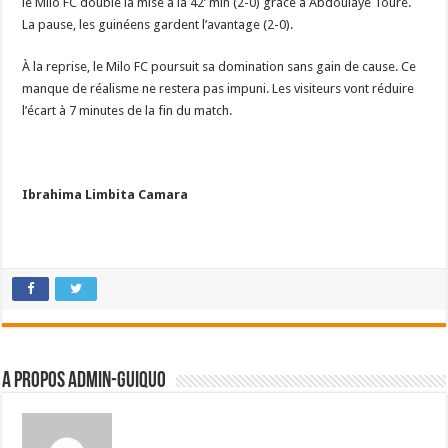
le Milo FC double la mise à la 42’ min (2-0) grâce à Abdoulaye Touré.
La pause, les guinéens gardent l’avantage (2-0).
À la reprise, le Milo FC poursuit sa domination sans gain de cause. Ce
manque de réalisme ne restera pas impuni. Les visiteurs vont réduire
l’écart à 7 minutes de la fin du match.
Ibrahima Limbita Camara
A propos admin-guiquo