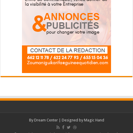
By
Dream Center
| Designed by
Magic Hand