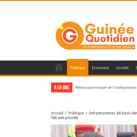
Politique
Economie
Société
A la une
66ème anniversaire de l’indépendance 
Accueil
/
Politique
/
Infrastructures de base dan
fait une priorité