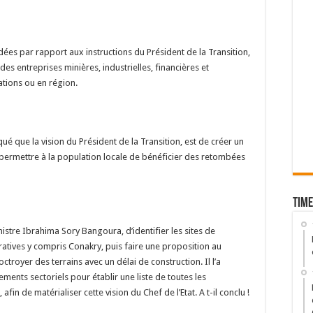
idées par rapport aux instructions du Président de la Transition,
des entreprises minières, industrielles, financières et
tions ou en région.
é que la vision du Président de la Transition, est de créer un
 permettre à la population locale de bénéficier des retombées
Time
stre Ibrahima Sory Bangoura, d’identifier les sites de
ratives y compris Conakry, puis faire une proposition au
troyer des terrains avec un délai de construction. Il l’a
ents sectoriels pour établir une liste de toutes les
afin de matérialiser cette vision du Chef de l’Etat. A t-il conclu !