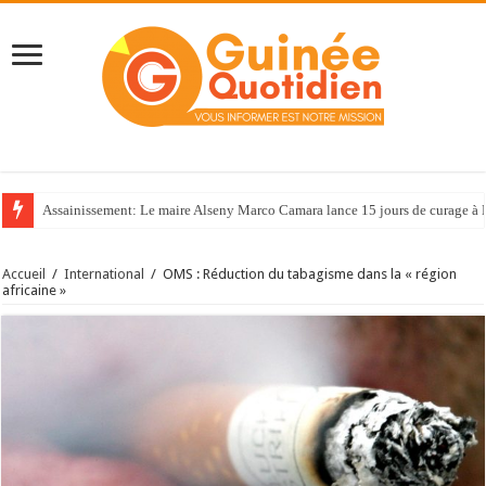
Assainissement: Le maire Alseny Marco Camara lance 15 jours de curage à
Accueil
/
International
/
OMS : Réduction du tabagisme dans la « région
africaine »