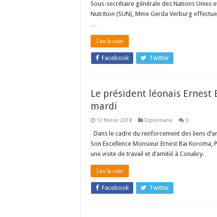
Sous-secrétaire générale des Nations Unies 
Nutrition (SUN), Mme Gerda Verburg effectuer
…
Lire la suite
Facebook
Twitter
Le président léonais Ernes
mardi
12 février 2018
Diplomatie
0
Dans le cadre du renforcement des liens d’amit
Son Excellence Monsieur Ernest Bai Koroma, Pr
une visite de travail et d’amitié à Conakry.
Lire la suite
Facebook
Twitter