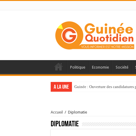
Politique
Economie
Société
A la une
Guinée : Ouverture des candidatures
Accueil
/
Diplomatie
Diplomatie