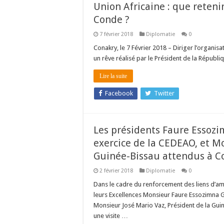
Union Africaine : que reten
Conde ?
7 février 2018
Diplomatie
0
Conakry, le 7 Février 2018 – Diriger l’organisa
un rêve réalisé par le Président de la Républ
Lire la suite
Facebook
Twitter
Les présidents Faure Essoz
exercice de la CEDEAO, et Mo
Guinée-Bissau attendus à C
2 février 2018
Diplomatie
0
Dans le cadre du renforcement des liens d’amit
leurs Excellences Monsieur Faure Essozimna 
Monsieur José Mario Vaz, Président de la Gui
une visite …