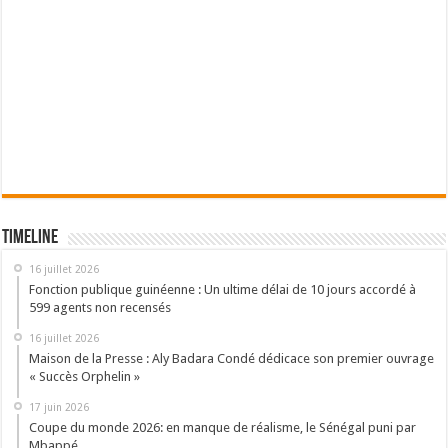
Timeline
16 juillet 2026
Fonction publique guinéenne : Un ultime délai de 10 jours accordé à
599 agents non recensés
16 juillet 2026
Maison de la Presse : Aly Badara Condé dédicace son premier ouvrage
« Succès Orphelin »
17 juin 2026
Coupe du monde 2026: en manque de réalisme, le Sénégal puni par
Mbappé