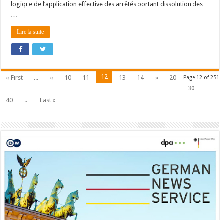
logique de l’application effective des arrêtés portant dissolution des
…
Lire la suite
12
« First
...
«
10
11
13
14
»
20
Page 12 of 251
30
40
...
Last »