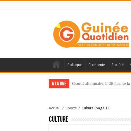
Politique
Economie
Société
A la une
Sécurité alimentaire: L’UE finance la 
Accueil
/
Sports
/
Culture
(page 13)
Culture