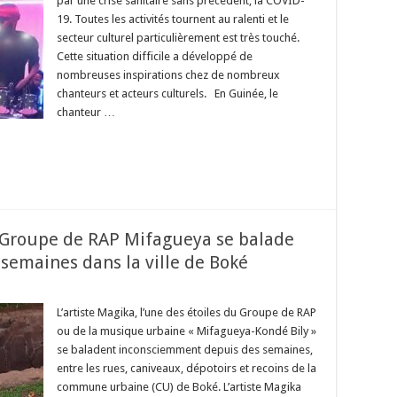
par une crise sanitaire sans précédent, la COVID-
19. Toutes les activités tournent au ralenti et le
secteur culturel particulièrement est très touché.
Cette situation difficile a développé de
nombreuses inspirations chez de nombreux
chanteurs et acteurs culturels. En Guinée, le
chanteur …
u Groupe de RAP Mifagueya se balade
emaines dans la ville de Boké
L’artiste Magika, l’une des étoiles du Groupe de RAP
ou de la musique urbaine « Mifagueya-Kondé Bily »
se baladent inconsciemment depuis des semaines,
entre les rues, caniveaux, dépotoirs et recoins de la
commune urbaine (CU) de Boké. L’artiste Magika