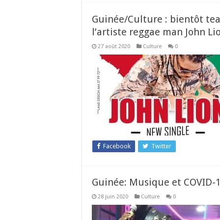
Guinée/Culture : bientôt te
l’artiste reggae man John Li
27 août 2020
Culture
0
Facebook
Twitter
Guinée: Musique et COVID-1
28 juin 2020
Culture
0