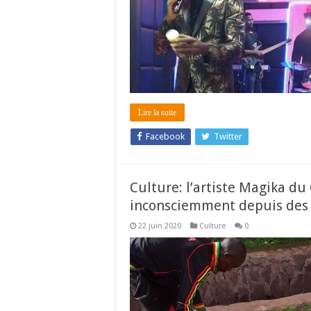
Lire la suite
Facebook
Twitter
Culture: l’artiste Magika d
inconsciemment depuis des s
22 juin 2020
Culture
0