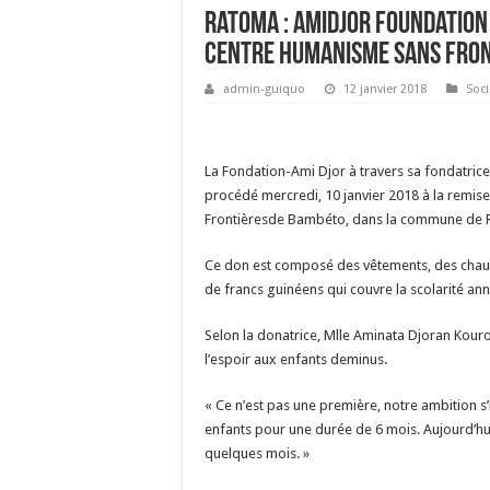
Ratoma : Amidjor Foundation
Centre Humanisme Sans Fron
admin-guiquo
12 janvier 2018
Soci
La Fondation-Ami Djor à travers sa fondatric
procédé mercredi, 10 janvier 2018 à la remi
Frontièresde Bambéto, dans la commune de 
Ce don est composé des vêtements, des chauss
de francs guinéens qui couvre la scolarité an
Selon la donatrice, Mlle Aminata Djoran Kour
l’espoir aux enfants deminus.
« Ce n’est pas une première, notre ambition s’
enfants pour une durée de 6 mois. Aujourd’hui
quelques mois. »