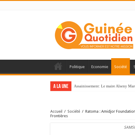
Politique
Economie
Société
A la une
Assainissement: Le maire Alseny Mar
Accueil
/
Société
/
Ratoma : Amidjor Foundatio
Frontières
SAMS