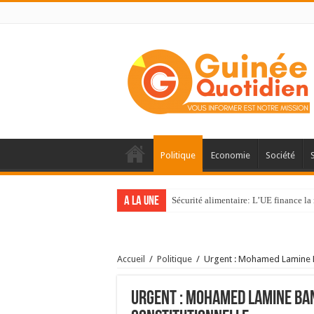
Politique
Economie
Société
A la une
Sécurité alimentaire: L’UE finance la 
Accueil
/
Politique
/
Urgent : Mohamed Lamine Ba
Urgent : Mohamed Lamine Ban