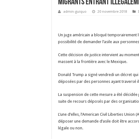
migrants entrant illégalem
admin-guiquo
20 novembre 2018
Un juge américain a bloqué temporairement lu
possibilité de demander l’asile aux personnes e
Cette décision de justice intervient au momen
massent à la frontière avec le Mexique.
Donald Trump a signé vendredi un décret qui
déposées par des personnes ayant traversé il
La suspension de cette mesure a été décidée pa
suite de recours déposés par des organisation
L’une d’elles, l’American Civil Liberties Union 
déposer une demande d’asile doit être accord
légale ou non.