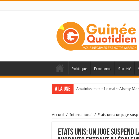
Politique
Economie
Société
A la une
Assainissement: Le maire Alseny Mar
Accueil
/
International
/
Etats unis: un juge susp
Etats unis: un juge suspend l