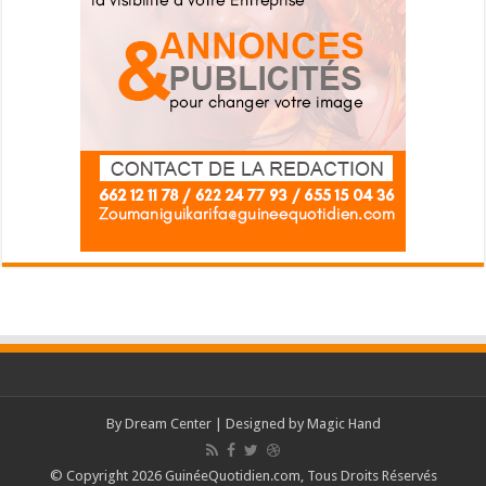
By
Dream Center
| Designed by
Magic Hand
© Copyright 2026 GuinéeQuotidien.com, Tous Droits Réservés