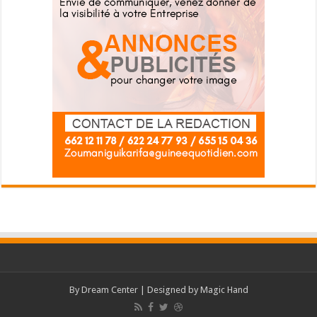
By
Dream Center
| Designed by
Magic Hand