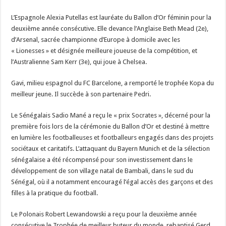
L’Espagnole Alexia Putellas est lauréate du Ballon d’Or féminin pour la
deuxième année consécutive. Elle devance l’Anglaise Beth Mead (2e),
d’Arsenal, sacrée championne d’Europe à domicile avec les
« Lionesses » et désignée meilleure joueuse de la compétition, et
l’Australienne Sam Kerr (3e), qui joue à Chelsea.
Gavi, milieu espagnol du FC Barcelone, a remporté le trophée Kopa du
meilleur jeune. Il succède à son partenaire Pedri.
Le Sénégalais Sadio Mané a reçu le « prix Socrates », décerné pour la
première fois lors de la cérémonie du Ballon d’Or et destiné à mettre
en lumière les footballeuses et footballeurs engagés dans des projets
sociétaux et caritatifs. L’attaquant du Bayern Munich et de la sélection
sénégalaise a été récompensé pour son investissement dans le
développement de son village natal de Bambali, dans le sud du
Sénégal, où il a notamment encouragé l’égal accès des garçons et des
filles à la pratique du football.
Le Polonais Robert Lewandowski a reçu pour la deuxième année
consécutive le Trophée de meilleur buteur du monde, rebaptisé Gerd