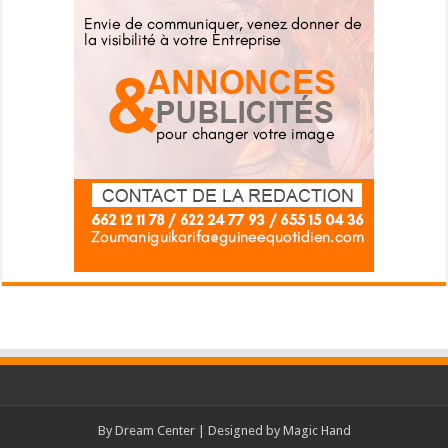
By
Dream Center
| Designed by
Magic Hand