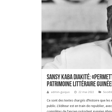
Sansy Kaba Diakité: «Permett
patrimoine littéraire guiné
admin-guiquo
22 mai 2022
Sociét
Ce sont des textes chargés d’histoire que les 
public. L’éditeur est en train de republier, avec
complètes de l’ancien président guinéen Ahm