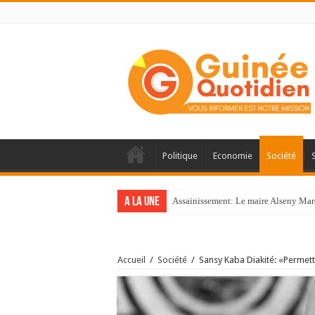
Politique
Economie
Société
A la une
Assainissement: Le maire Alseny Mar
Accueil
/
Société
/
Sansy Kaba Diakité: «Permettr