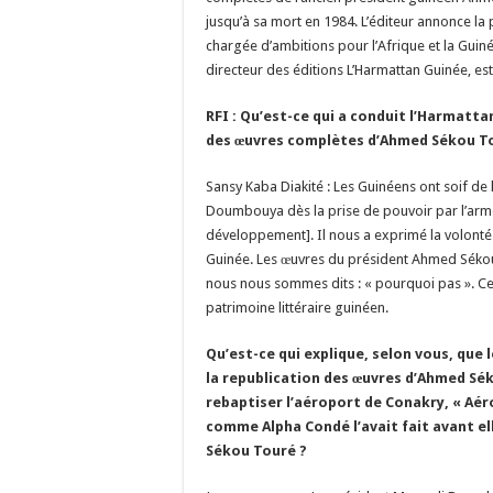
jusqu’à sa mort en 1984. L’éditeur annonce la p
chargée d’ambitions pour l’Afrique et la Guin
directeur des éditions L’Harmattan Guinée, est l
RFI : Qu’est-ce qui a conduit l’Harmatta
des œuvres complètes d’Ahmed Sékou T
Sansy Kaba Diakité : Les Guinéens ont soif de
Doumbouya dès la prise de pouvoir par l’arm
développement]. Il nous a exprimé la volonté 
Guinée. Les œuvres du président Ahmed Sékou T
nous nous sommes dits : « pourquoi pas ». Ce
patrimoine littéraire guinéen.
Qu’est-ce qui explique, selon vous, que
la republication des œuvres d’Ahmed Sék
rebaptiser l’aéroport de Conakry, « Aér
comme Alpha Condé l’avait fait avant ell
Sékou Touré ?