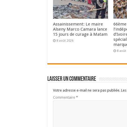
Assainissement: Le maire
66ème 
Alseny Marco Camara lance
l’indé
15 jours de curage à Matam
d’Ivoir
spécia
8 août 2026
marque
8 août
Laisser un commentaire
Votre adresse e-mail ne sera pas publiée.
Les
Commentaire
*