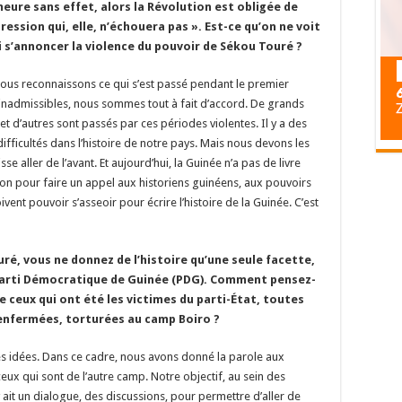
eure sans effet, alors la Révolution est obligée de
ression qui, elle, n’échouera pas ». Est-ce qu’on ne voit
 s’annoncer la violence du pouvoir de Sékou Touré ?
ous reconnaissons ce qui s’est passé pendant le premier
inadmissibles, nous sommes tout à fait d’accord. De grands
a et d’autres sont passés par ces périodes violentes. Il y a des
ficultés dans l’histoire de notre pays. Mais nous devons les
 aller de l’avant. Et aujourd’hui, la Guinée n’a pas de livre
sion pour faire un appel aux historiens guinéens, aux pouvoirs
ent pouvoir s’asseoir pour écrire l’histoire de la Guinée. C’est
ré, vous ne donnez de l’histoire qu’une seule facette,
e Parti Démocratique de Guinée (PDG). Comment pensez-
de ceux qui ont été les victimes du parti-État, toutes
enfermées, torturées au camp Boiro ?
des idées. Dans ce cadre, nous avons donné la parole aux
eux qui sont de l’autre camp. Notre objectif, au sein des
y ait un dialogue, des discussions, pour permettre d’aller de