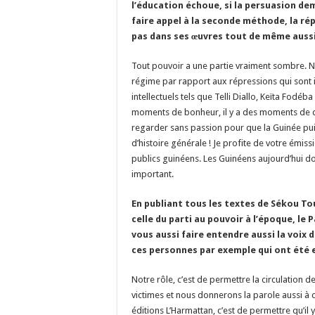
l’éducation échoue, si la persuasion dem
faire appel à la seconde méthode, la rép
pas dans ses œuvres tout de même aussi
Tout pouvoir a une partie vraiment sombre. N
régime par rapport aux répressions qui sont 
intellectuels tels que Telli Diallo, Keïta Fodéb
moments de bonheur, il y a des moments de dif
regarder sans passion pour que la Guinée puisse
d’histoire générale ! Je profite de votre émis
publics guinéens. Les Guinéens aujourd’hui doiv
important.
En publiant tous les textes de Sékou Tou
celle du parti au pouvoir à l’époque, l
vous aussi faire entendre aussi la voix 
ces personnes par exemple qui ont été 
Notre rôle, c’est de permettre la circulation 
victimes et nous donnerons la parole aussi à c
éditions L’Harmattan, c’est de permettre qu’il 