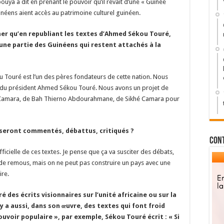
ya a dit en prenant le pouvoir qu’il rêvait d’une « Guinée
inéens aient accès au patrimoine culturel guinéen.
er qu’en republiant les textes d’Ahmed Sékou Touré,
 une partie des Guinéens qui restent attachés à la
u Touré est l’un des pères fondateurs de cette nation. Nous
res du président Ahmed Sékou Touré. Nous avons un projet de
 Camara, de Bah Thierno Abdourahmane, de Sikhé Camara pour
 seront commentés, débattus, critiqués ?
Con
ficielle de ces textes. Je pense que ça va susciter des débats,
 de remous, mais on ne peut pas construire un pays avec une
ire.
 des écrits visionnaires sur l’unité africaine ou sur la
y a aussi, dans son œuvre, des textes qui font froid
pouvoir populaire », par exemple, Sékou Touré écrit : « Si