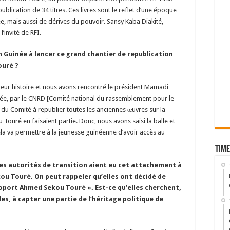
ublication de 34 titres. Ces livres sont le reflet d’une époque
ée, mais aussi de dérives du pouvoir. Sansy Kaba Diakité,
’invité de RFI.
n Guinée à lancer ce grand chantier de republication
ouré ?
 leur histoire et nous avons rencontré le président Mamadi
ée, par le CNRD [Comité national du rassemblement pour le
du Comité à republier toutes les anciennes œuvres sur la
ouré en faisaient partie. Donc, nous avons saisi la balle et
la va permettre à la jeunesse guinéenne d’avoir accès au
Time
 les autorités de transition aient eu cet attachement à
ou Touré. On peut rappeler qu’elles ont décidé de
oport Ahmed Sekou Touré ». Est-ce qu’elles cherchent,
es, à capter une partie de l’héritage politique de