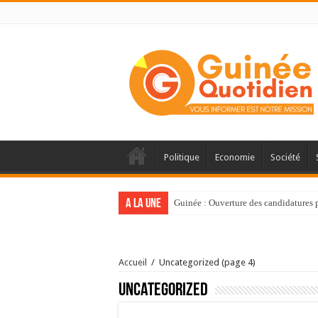
Politique
Economie
Société
A la une
Guinée : Ouverture des candidatures
Accueil
/
Uncategorized
(page 4)
Uncategorized