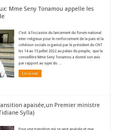
ieux: Mme Seny Tonamou appelle les
ale
C’est à l’occasion du lancement du forum national
inter-religieux pour le renforcement de la paix et la
cohésion sociale organisé par le président du CNT
les 14 au 15 juillet 2022 au palais du peuple, que la
conseillère Mme Seny Tonamou a donné son avis
par rapport au sujet du …
Lire la suite
ansition apaisée,un Premier ministre
Tidiane Sylla)
Pour une transition qui se veut apaisée et que