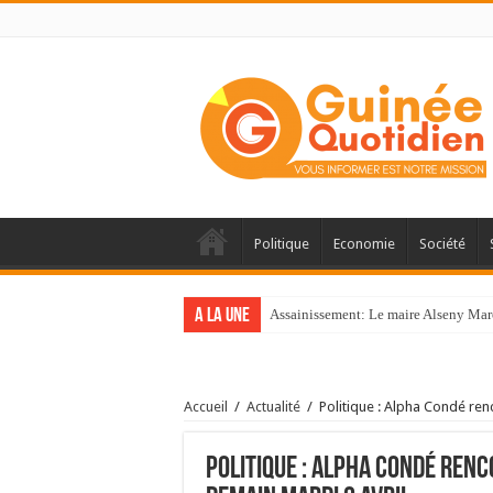
Politique
Economie
Société
A la une
Assainissement: Le maire Alseny Mar
Accueil
/
Actualité
/
Politique : Alpha Condé ren
Politique : Alpha Condé ren