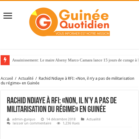
Assainissement: Le maire Alseny Marco Camara lance 15 jours de curage à
Accueil
/
Actualité
/
Rachid Ndiaye à RFI: «Non, il n’y a pas de militarisation
du régime» en Guinée
Rachid Ndiaye à RFI: «Non, il n’y a pas de
militarisation du régime» en Guinée
admin-guiquo
14 décembre 2018
Actualité
laisser un commentaire
1,236 Vues