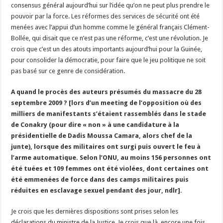
consensus général aujourd’hui sur l’idée qu’on ne peut plus prendre le
pouvoir par la force. Les réformes des services de sécurité ont été
menées avec l’appui d’un homme comme le général français Clément-
Bollée, qui disait que ce n’est pas une réforme, c’est une révolution. Je
crois que c’est un des atouts importants aujourd’hui pour la Guinée,
pour consolider la démocratie, pour faire que le jeu politique ne soit
pas basé sur ce genre de considération.
A quand le procès des auteurs présumés du massacre du 28
septembre 2009 ? [lors d’un meeting de l’opposition où des
milliers de manifestants s’étaient rassemblés dans le stade
de Conakry (pour dire « non » à une candidature à la
présidentielle de Dadis Moussa Camara, alors chef de la
junte), lorsque des militaires ont surgi puis ouvert le feu à
l’arme automatique. Selon l’ONU, au moins 156 personnes ont
été tuées et 109 femmes ont été violées, dont certaines ont
été emmenées de force dans des camps militaires puis
réduites en esclavage sexuel pendant des jour, ndlr].
Je crois que les dernières dispositions sont prises selon les
déclarations du ministre de la Justice. Je crois que là, encore une fois,