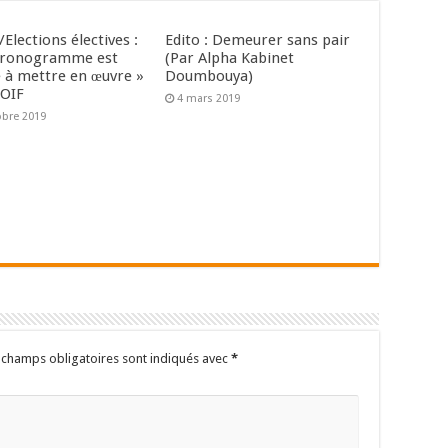
Elections électives :
Edito : Demeurer sans pair
hronogramme est
(Par Alpha Kabinet
le à mettre en œuvre »
Doumbouya)
’OIF
4 mars 2019
obre 2019
 champs obligatoires sont indiqués avec
*