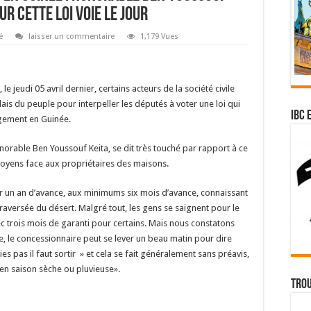
r cette loi voie le jour
é
laisser un commentaire
1,179 Vues
 le jeudi 05 avril dernier, certains acteurs de la société civile
alais du peuple pour interpeller les députés à voter une loi qui
IBC 
gement en Guinée.
onorable Ben Youssouf Keita, se dit très touché par rapport à ce
itoyens face aux propriétaires des maisons.
r un an d’avance, aux minimums six mois d’avance, connaissant
 traversée du désert. Malgré tout, les gens se saignent pour le
vec trois mois de garanti pour certains. Mais nous constatons
, le concessionnaire peut se lever un beau matin pour dire
ies pas il faut sortir » et cela se fait généralement sans préavis,
 en saison sèche ou pluvieuse».
Trou