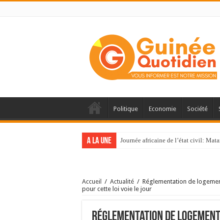
Politique
Economie
Société
A la une
Journée africaine de l’état civil: Ma
Accueil
/
Actualité
/
Réglementation de logement
pour cette loi voie le jour
Réglementation de logement 