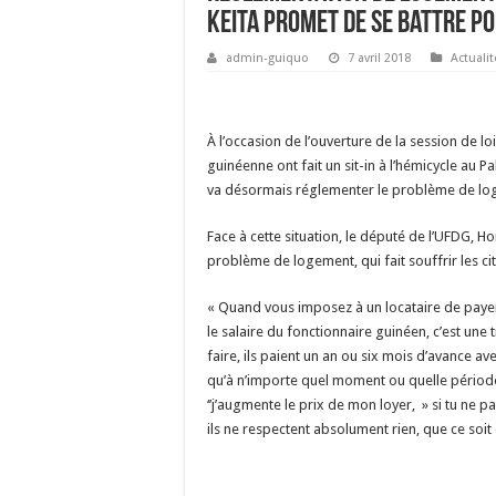
Keita promet de se battre pou
admin-guiquo
7 avril 2018
Actualit
À l’occasion de l’ouverture de la session de loi,
guinéenne ont fait un sit-in à l’hémicycle au P
va désormais réglementer le problème de lo
Face à cette situation, le député de l’UFDG, H
problème de logement, qui fait souffrir les c
« Quand vous imposez à un locataire de paye
le salaire du fonctionnaire guinéen, c’est une
faire, ils paient un an ou six mois d’avance a
qu’à n’importe quel moment ou quelle période
‘’j’augmente le prix de mon loyer, » si tu ne pa
ils ne respectent absolument rien, que ce soit