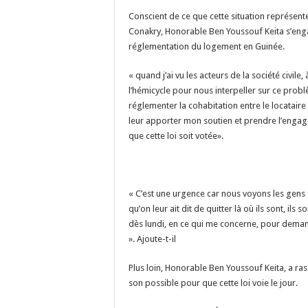
Conscient de ce que cette situation représent
Conakry, Honorable Ben Youssouf Keita s’enga
réglementation du logement en Guinée.
« quand j’ai vu les acteurs de la société civile
l’hémicycle pour nous interpeller sur ce prob
réglementer la cohabitation entre le locatair
leur apporter mon soutien et prendre l’engag
que cette loi soit votée».
« C’est une urgence car nous voyons les gens 
qu’on leur ait dit de quitter là où ils sont, il
dès lundi, en ce qui me concerne, pour demand
». Ajoute-t-il
Plus loin, Honorable Ben Youssouf Keita, a rass
son possible pour que cette loi voie le jour.