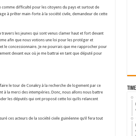
e comme difficulté pour les citoyens du pays et surtout de
ge à prêter main-forte à la société civile, demandeur de cette
, à travers les jeunes qui sont venus clamer haut et fort devant
lème afin que nous votions une loi pour les protéger et
e et le concessionnaire. Je ne pourrais que me rapprocher pour
ement devant eux où je me battrai en tant que député pour
faire le tour de Conakry à la recherche de logement par ce
Time
s sont à la merci des intempéries. Donc, nous allons nous battre
er les députés qui ont proposé cette loi qu’ils relancent
uré ces acteurs de la société civile guinéenne qu’il fera tout