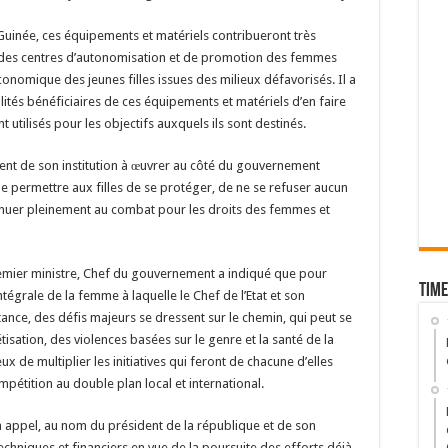
Guinée, ces équipements et matériels contribueront très
 des centres d’autonomisation et de promotion des femmes
conomique des jeunes filles issues des milieux défavorisés. Il a
tés bénéficiaires de ces équipements et matériels d’en faire
nt utilisés pour les objectifs auxquels ils sont destinés.
ment de son institution à œuvrer au côté du gouvernement
de permettre aux filles de se protéger, de ne se refuser aucun
ntinuer pleinement au combat pour les droits des femmes et
remier ministre, Chef du gouvernement a indiqué que pour
Time
ntégrale de la femme à laquelle le Chef de l’Etat et son
nce, des défis majeurs se dressent sur le chemin, qui peut se
isation, des violences basées sur le genre et la santé de la
ux de multiplier les initiatives qui feront de chacune d’elles
étition au double plan local et international.
n appel, au nom du président de la république et de son
hniques et financiers en vue de la poursuite des efforts déjà