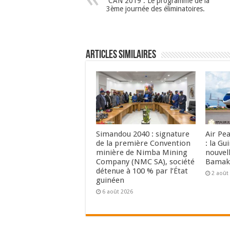
CAN 2019 : Le programme de la
3ème journée des éliminatoires.
Articles Similaires
Simandou 2040 : signature
Air Pe
de la première Convention
: la Gu
minière de Nimba Mining
nouvell
Company (NMC SA), société
Bamak
détenue à 100 % par l’État
2 août
guinéen
6 août 2026