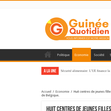
Politique
Economie
Société
A la une
Sécurité alimentaire: L’UE finance la 
Accueil
/
Economie
/
Huit centres de jeunes fil
de Belgique.
Huit centres de jeunes fille