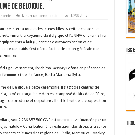
ume de Belgique.
onomie
laisser un commentaire
1,236 Vues
ournée internationale des jeunes filles. A cette occasion, le
res notamment le Royaume de Belgique et l’UNFPA ont remis hier
équipements à huit (8) centres d’autonomisation et de
 de ces outils s’est déroulée à la direction générale des
IBC 
es femmes.
chef du gouvernement, Ibrahima Kassory Fofana en présence de
on féminine et de l’enfance, Hadja Mariama Sylla.
e de Belgique à cette cérémonie, il s’agit des centres de
ta, Labé et Tougué. Ce don est composé de kits de coiffure,
lage, de broderie et de poterie. Il est le fruit de la coopération
NFPA.
lars, soit 2.286.857.500 GNF est une initiative financée par un
Trou
t intitulé » Contribution à la réalisation des droits à la santé
olescents et jeunes des régions de Kindia, Mamou et Conakry.