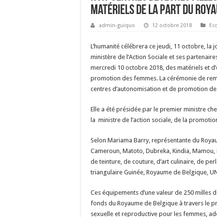
matériels de la part du Roya
admin-guiquo
12 octobre 2018
Ec
L’humanité célébrera ce jeudi, 11 octobre, la j
ministère de l’Action Sociale et ses partenai
mercredi 10 octobre 2018, des matériels et d’
promotion des femmes. La cérémonie de remise
centres d’autonomisation et de promotion d
Elle a été présidée par le premier ministre 
la ministre de l’action sociale, de la promoti
Selon Mariama Barry, représentante du Royaum
Cameroun, Matoto, Dubreka, Kindia, Mamou, Pi
de teinture, de couture, d’art culinaire, de per
triangulaire Guinée, Royaume de Belgique, U
Ces équipements d’une valeur de 250 milles dol
fonds du Royaume de Belgique à travers le proje
sexuelle et reproductive pour les femmes, ad