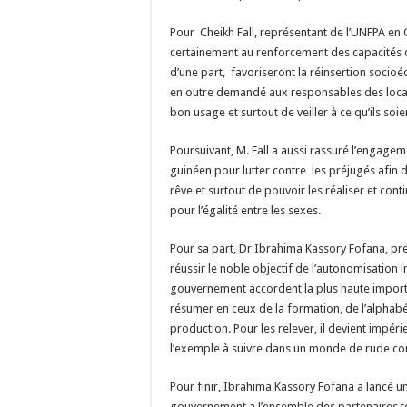
Pour Cheikh Fall, représentant de l’UNFPA en 
certainement au renforcement des capacités
d’une part, favoriseront la réinsertion socioé
en outre demandé aux responsables des locali
bon usage et surtout de veiller à ce qu’ils soie
Poursuivant, M. Fall a aussi rassuré l’engage
guinéen pour lutter contre les préjugés afin 
rêve et surtout de pouvoir les réaliser et co
pour l’égalité entre les sexes.
Pour sa part, Dr Ibrahima Kassory Fofana, p
réussir le noble objectif de l’autonomisation i
gouvernement accordent la plus haute importa
résumer en ceux de la formation, de l’alphabét
production. Pour les relever, il devient impérie
l’exemple à suivre dans un monde de rude comp
Pour finir, Ibrahima Kassory Fofana a lancé u
gouvernement a l’ensemble des partenaires tec