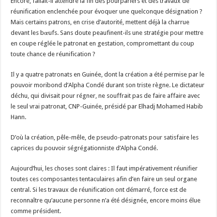
Encore, fallait-il attendre la fin des pourparlers et des travaux de
réunification enclenchée pour évoquer une quelconque désignation ?
Mais certains patrons, en crise d’autorité, mettent déjà la charrue
devant les bœufs. Sans doute peaufinent-ils une stratégie pour mettre
en coupe réglée le patronat en gestation, compromettant du coup
toute chance de réunification ?
Il y a quatre patronats en Guinée, dont la création a été permise par le
pouvoir moribond d’Alpha Condé durant son triste règne. Le dictateur
déchu, qui divisait pour régner, ne souffrait pas de faire affaire avec
le seul vrai patronat, CNP-Guinée, présidé par Elhadj Mohamed Habib
Hann.
D’où la création, pêle-mêle, de pseudo-patronats pour satisfaire les
caprices du pouvoir ségrégationniste d’Alpha Condé.
Aujourd’hui, les choses sont claires : Il faut impérativement réunifier
toutes ces composantes tentaculaires afin d’en faire un seul organe
central. Si les travaux de réunification ont démarré, force est de
reconnaître qu’aucune personne n’a été désignée, encore moins élue
comme président.